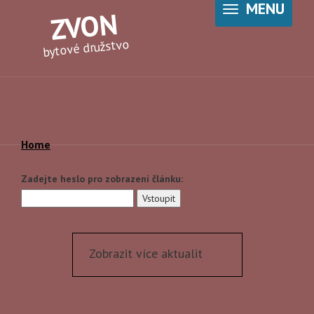
MENU
ZVON
bytové družstvo
Home
Zadejte heslo pro zobrazení článku:
Zobrazit více aktualit